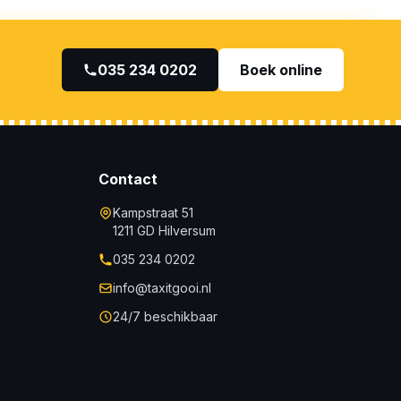
035 234 0202
Boek online
Contact
Kampstraat 51
1211 GD Hilversum
035 234 0202
info@taxitgooi.nl
24/7 beschikbaar