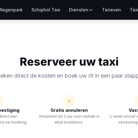
Wagenpark
Schiphol Taxi
Diensten
Tarieven
Tax
Reserveer uw taxi
eken direct de kosten en boek uw rit in een paar stap
vestiging
Gratis annuleren
Vast
direct een
Annuleren tot 2 uur voor vertrek is
U weet vooraf w
 na uw boeking.
altijd kosteloos.
verrassin