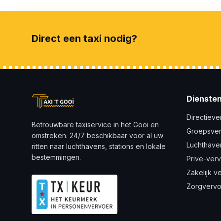
Direct een taxi nodig?
Dienste
Directieve
Betrouwbare taxiservice in het Gooi en
Groepsve
omstreken. 24/7 beschikbaar voor al uw
Luchthave
ritten naar luchthavens, stations en lokale
bestemmingen.
Prive-ver
Zakelijk v
Zorgvervo