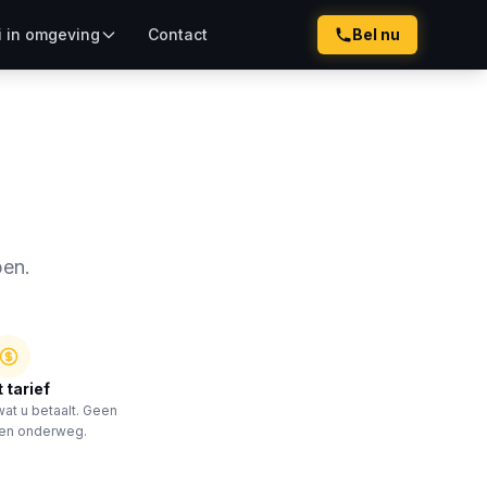
i in omgeving
Contact
Bel nu
pen.
 tarief
at u betaalt. Geen
gen onderweg.