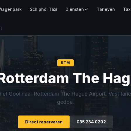
Wagenpark
Schiphol Taxi
Diensten
Tarieven
Tax
t
RTM
 Rotterdam The Hag
 het Gooi naar Rotterdam The Hague Airport. Vast tarie
gedoe.
Direct reserveren
035 234 0202