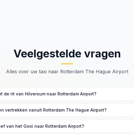
Veelgestelde vragen
Alles over uw taxi naar Rotterdam The Hague Airport
t de rit van Hilversum naar Rotterdam Airport?
rkeer circa 70 tot 90 minuten. De route loopt via de A12 of de A20 ri
en vertrekken vanuit Rotterdam The Hague Airport?
port biedt vluchten aan via KLM Cityhopper, TUI, Transavia en diver
rief van het Gooi naar Rotterdam Airport?
en naar Europese bestemmingen.