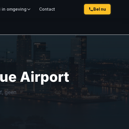
i in omgeving
Contact
Bel nu
ue Airport
f, geen