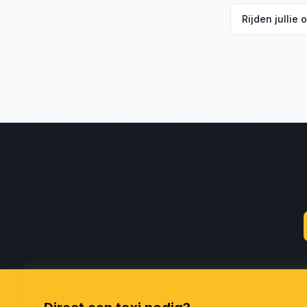
Tarieven start
Rijden jullie
Ja. Geef uw v
uw aankomst t
& Ride.