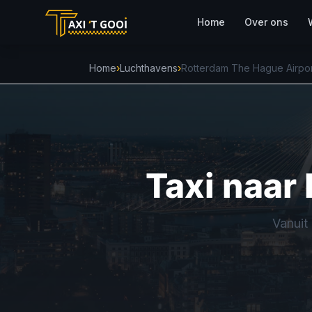
Home
Over ons
Home
›
Luchthavens
›
Rotterdam The Hague Airpor
Taxi naar
Vanuit