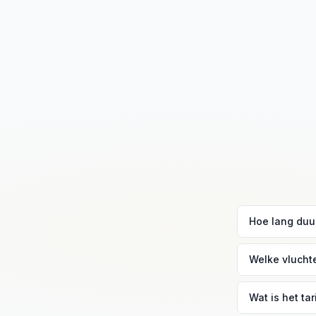
Hoe lang duur
Bij normaal ve
Welke vlucht
Rotterdam.
Rotterdam Air
Wat is het ta
maatschappij