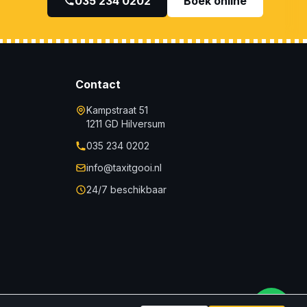
035 234 0202
Boek online
Contact
Kampstraat 51
1211 GD Hilversum
035 234 0202
info@taxitgooi.nl
24/7 beschikbaar