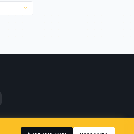
tactformulier.
t kort voor
aans bij Kiss