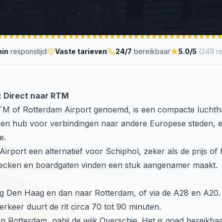
min
responstijd
Vaste tarieven
24/7
bereikbaar
5.0/5
(249 r
: Direct naar RTM
M of Rotterdam Airport genoemd, is een compacte luchth
en hub voor verbindingen naar andere Europese steden, 
e.
irport een alternatief voor Schiphol, zeker als de prijs of
nchecken en boardgaten vinden een stuk aangenamer maakt.
ting Den Haag en dan naar Rotterdam, of via de A28 en A20.
verkeer duurt de rit circa 70 tot 90 minuten.
n Rotterdam, nabij de wijk Overschie. Het is goed bereikbaa