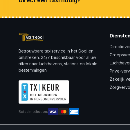
Direct een taxi nodig?
Dienste
Directieve
Betrouwbare taxiservice in het Gooi en
Groepsve
omstreken. 24/7 beschikbaar voor al uw
Luchthave
ritten naar luchthavens, stations en lokale
bestemmingen.
Prive-ver
Zakelijk v
Zorgvervo
Betaalmethoden:
AMEX