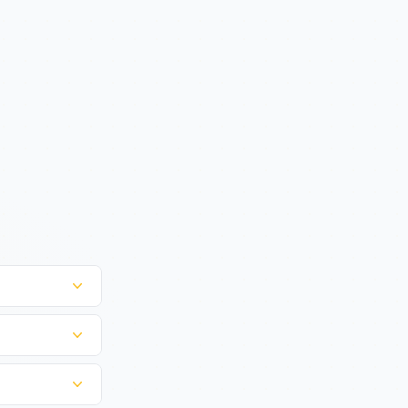
chting
se andere