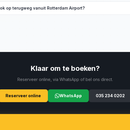
en vanaf €180 vanuit Hilversum. Vraag een vaste prijs op via ons con
 ook op terugweg vanuit Rotterdam Airport?
luchtnummer door; wij monitoren de aankomsttijd. Uw chauffeur neem
elefonisch contact met u op om een ophaalpunt af te spreken, doorg
Klaar om te boeken?
Reserveer online, via WhatsApp of bel ons direct.
Reserveer online
WhatsApp
035 234 0202