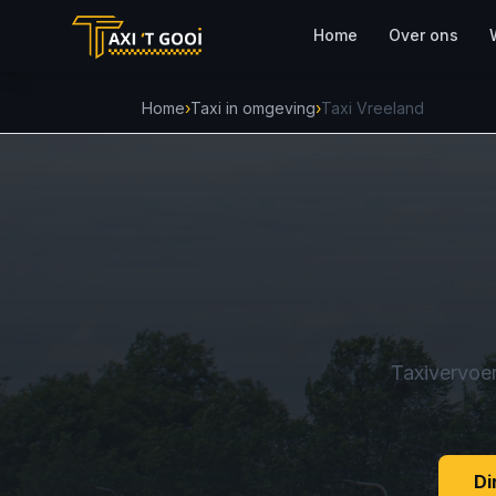
Home
Over ons
Home
›
Taxi in omgeving
›
Taxi Vreeland
Taxivervoer
Di