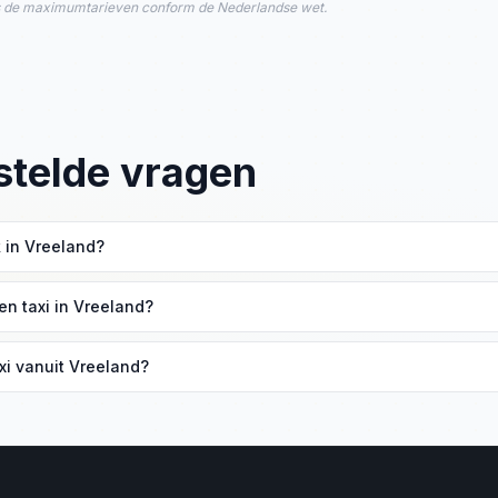
ns de maximumtarieven conform de Nederlandse wet.
stelde vragen
k in Vreeland?
t binnen ons verzorgingsgebied. Wij halen u op aan huis en brengen
en taxi in Vreeland?
 minuten, afhankelijk van beschikbaarheid.
xi vanuit Vreeland?
voor een tarief op maat. De prijs hangt af van uw bestemming.