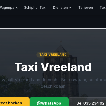
Wagenpark
Schiphol Taxi
Diensten
Tarieven
Tax
TAXI VREELAND
Taxi Vreeland
 vanuit Vreeland aan de Vecht. Betrouwbaar, comfortab
beschikbaar.
rect boeken
WhatsApp
Bel 035 234 02