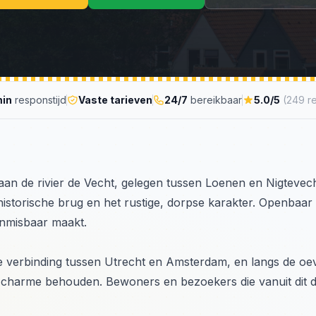
min
responstijd
Vaste tarieven
24/7
bereikbaar
5.0/5
(249 r
p aan de rivier de Vecht, gelegen tussen Loenen en Nigtevec
storische brug en het rustige, dorpse karakter. Openbaar v
nmisbaar maakt.
e verbinding tussen Utrecht en Amsterdam, en langs de oe
he charme behouden. Bewoners en bezoekers die vanuit dit d