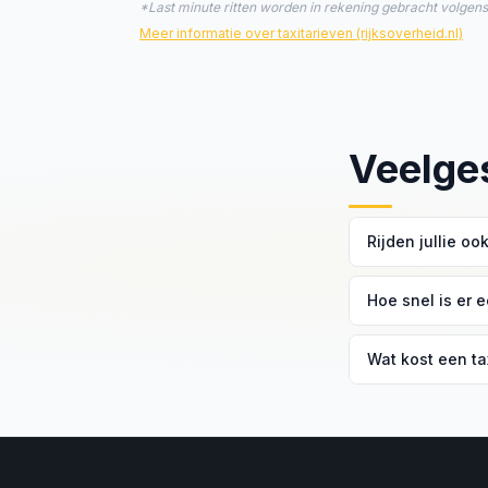
*Last minute ritten worden in rekening gebracht volge
Meer informatie over taxitarieven (rijksoverheid.nl)
Veelge
Rijden jullie oo
Ja, Vreeland val
Hoe snel is er e
bestemming.
Binnen 15 tot 20
Wat kost een ta
Neem contact op 