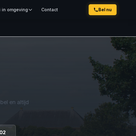
i in omgeving
Contact
Bel nu
el en altijd
 02