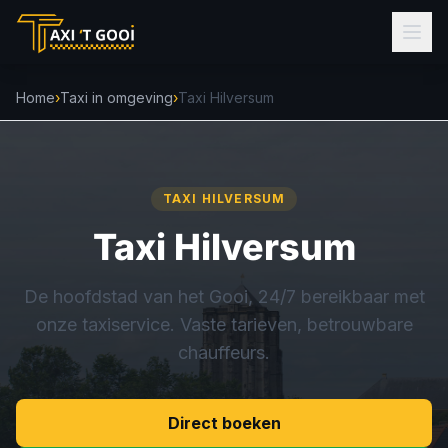
Home
›
Taxi in omgeving
›
Taxi Hilversum
TAXI HILVERSUM
Taxi Hilversum
De hoofdstad van het Gooi, 24/7 bereikbaar met
onze taxiservice. Vaste tarieven, betrouwbare
chauffeurs.
Direct boeken