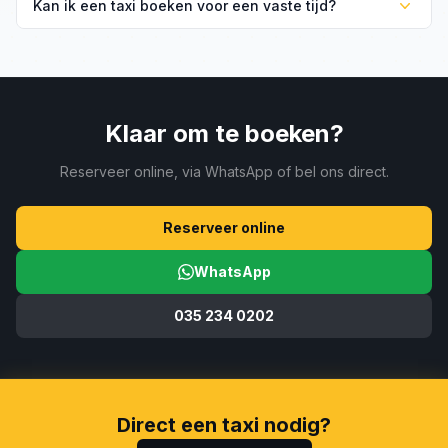
Kan ik een taxi boeken voor een vaste tijd?
bestemmingen. Wij brengen en halen dagelijks mensen
van en naar het Mediapark.
Zeker. U kunt online of telefonisch een vaste ophaaltijd
reserveren. Wij staan er dan op het afgesproken tijdstip.
Klaar om te boeken?
Reserveer online, via WhatsApp of bel ons direct.
Reserveer online
WhatsApp
035 234 0202
Direct een taxi nodig?