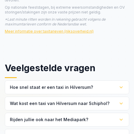
tevoren.
Op nationale feestdagen, bij extreme weersomstandigheden en OV
storingen/stakingen zijn onze vaste prijzen niet geldig.
*Last minute ritten worden in rekening gebracht volgens de
maximumtarieven conform de Nederlandse wet.
Meer informatie over taxitarieven (rijksoverheid.nl)
Veelgestelde vragen
Hoe snel staat er een taxi in Hilversum?
Binnen 10 minuten. Hilversum is onze thuisbasis en wij
Wat kost een taxi van Hilversum naar Schiphol?
hebben altijd chauffeurs in de stad rijden.
Het vaste tarief van Hilversum naar Schiphol is €79 voor
Rijden jullie ook naar het Mediapark?
een standaard personenwagen.
Ja, het Mediapark is een van onze meest voorkomende