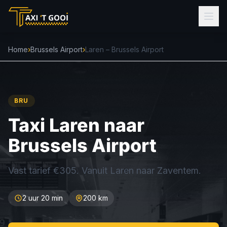
Home
›
Brussels Airport
›
Laren – Brussels Airport
BRU
Taxi Laren naar
Brussels Airport
Vast tarief €305. Vanuit Laren naar Zaventem.
2 uur 20 min
200 km