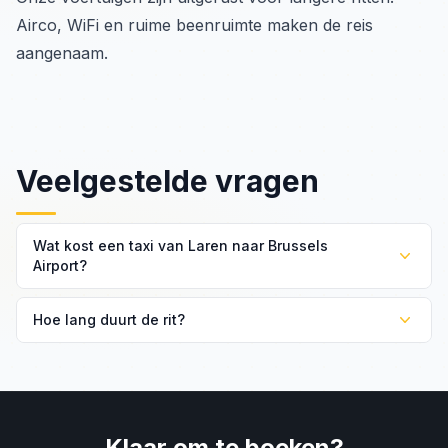
Airco, WiFi en ruime beenruimte maken de reis
aangenaam.
Veelgestelde vragen
Wat kost een taxi van Laren naar Brussels
Airport?
Het vaste tarief is €305 voor een standaard
Hoe lang duurt de rit?
personenwagen en €360 voor een taxibus.
Circa 2 uur en 20 minuten via de A27 en E19.
Klaar om te boeken?