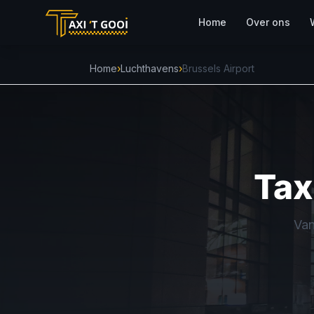
Home
Over ons
Home
›
Luchthavens
›
Brussels Airport
Tax
Van