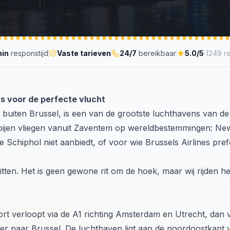
min
responstijd
Vaste tarieven
24/7
bereikbaar
5.0/5
(249 r
ns voor de perfecte vlucht
 buiten Brussel, is een van de grootste luchthavens van de 
pijen vliegen vanuit Zaventem op wereldbestemmingen: Ne
 Schiphol niet aanbiedt, of voor wie Brussels Airlines prefe
itten. Het is geen gewone rit om de hoek, maar wij rijden h
rt verloopt via de A1 richting Amsterdam en Utrecht, dan 
ver naar Brussel. De luchthaven ligt aan de noordoostkant 