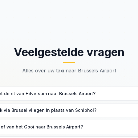
Veelgestelde vragen
Alles over uw taxi naar Brussels Airport
t de rit van Hilversum naar Brussels Airport?
keer circa 2 tot 2,5 uur. De route loopt via de A1 en de E19 richting B
 via Brussel vliegen in plaats van Schiphol?
soms lagere ticketprijzen, directe verbindingen naar bestemmingen 
rief van het Gooi naar Brussels Airport?
 een voorkeur voor Brussels Airlines.