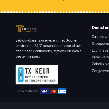
Dienste
Directieve
Betrouwbare taxiservice in het Gooi en
Groepsve
omstreken. 24/7 beschikbaar voor al uw
Luchthave
ritten naar luchthavens, stations en lokale
bestemmingen.
Prive-ver
Zakelijk v
Zorgvervo
Betaalmethoden:
AMEX