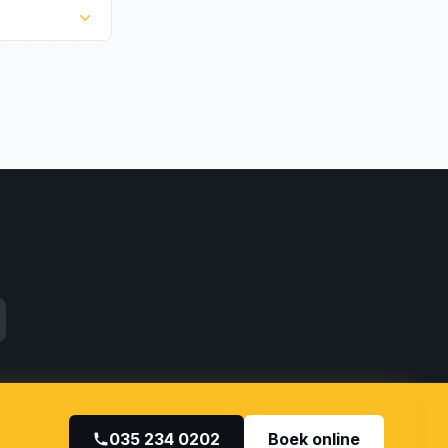
te prijs op
tomatische
035 234 0202
Boek online