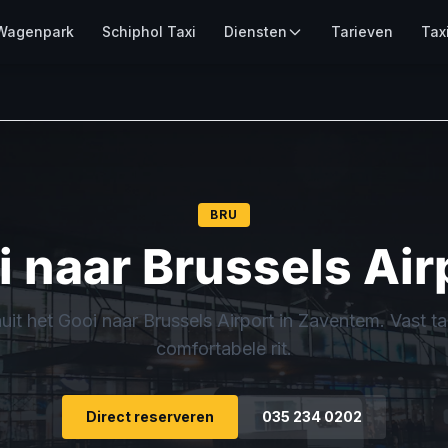
Wagenpark
Schiphol Taxi
Diensten
Tarieven
Tax
BRU
i naar Brussels Air
uit het Gooi naar Brussels Airport in Zaventem. Vast tar
comfortabele rit.
Direct reserveren
035 234 0202