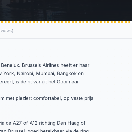
eviews)
Benelux. Brussels Airlines heeft er haar
w York, Nairobi, Mumbai, Bangkok en
reert, is de rit vanuit het Gooi naar
em met plezier: comfortabel, op vaste prijs
via de A27 of A12 richting Den Haag of
van Brussel, goed bereikbaar via de ring