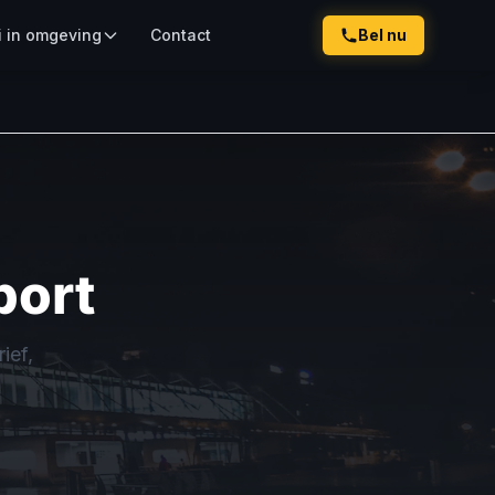
i in omgeving
Contact
Bel nu
port
ief,