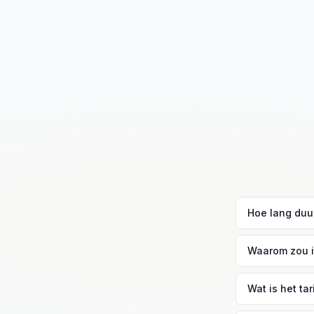
Hoe lang duur
Bij normaal ver
Waarom zou ik
Brussel biedt 
Wat is het ta
niet heeft, of