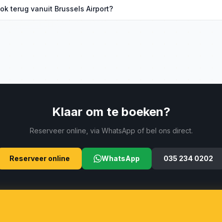
en vanaf €299 vanuit Hilversum voor een enkele rit. Vraag een exac
ook terug vanuit Brussels Airport?
e.
 u op na uw vlucht in Zaventem. Geef uw vluchtnummer door voor au
ng.
Klaar om te boeken?
Reserveer online, via WhatsApp of bel ons direct.
Reserveer online
WhatsApp
035 234 0202