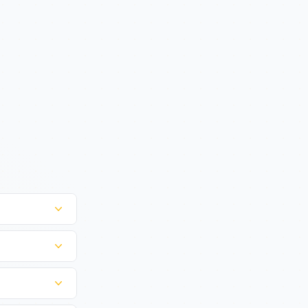
russel.
die Schiphol