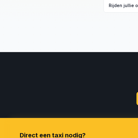
Tarieven start
Rijden jullie 
voor uw locati
Ja, wij halen
vluchtmonitori
Direct een taxi nodig?