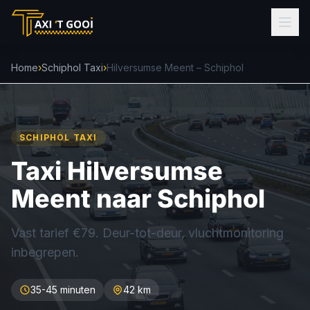
Home
›
Schiphol Taxi
›
Hilversumse Meent – Schiphol
SCHIPHOL TAXI
Taxi Hilversumse
Meent naar Schiphol
Vast tarief €79. Deur-tot-deur, vluchtmonitoring
inbegrepen.
35-45 minuten
42 km