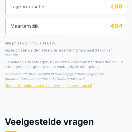
€89
Lage Vuursche
€94
Maartensdijk
Alle prijzen zijn inclusief BTW.
Vaste prijzen gelden alleen bij reservering minimaal 24 uur van
tevoren.
Op nationale feestdagen, bij extreme weersomstandigheden en OV
storingen/stakingen zijn onze vaste prijzen niet geldig.
*Last minute ritten worden in rekening gebracht volgens de
maximumtarieven conform de Nederlandse wet.
Meer informatie over taxitarieven (rijksoverheid.nl)
Veelgestelde vragen