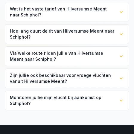
Wat is het vaste tarief van Hilversumse Meent
naar Schiphol?
Het vaste tarief is €79 voor een standaard
Hoe lang duurt de rit van Hilversumse Meent naar
personenwagen. Voor een groepsvoertuig is het tarief
Schiphol?
€100.
Bij normaal verkeer duurt de rit 35 tot 45 minuten. Wij
Via welke route rijden jullie van Hilversumse
rijden via de A27 of A9 afhankelijk van de drukte.
Meent naar Schiphol?
Doorgaans via de A27 richting Amsterdam en dan de A9
Zijn jullie ook beschikbaar voor vroege vluchten
naar Schiphol. Bij files kiezen wij een alternatieve route
vanuit Hilversumse Meent?
via de A10.
Ja, wij zijn 24/7 beschikbaar. Vroege ochtendritten zijn
Monitoren jullie mijn vlucht bij aankomst op
voor ons geen probleem.
Schiphol?
Ja. Geef uw vluchtnummer door; wij monitoren de
aankomsttijd. Na aankomst loopt u met de roltrap omhoog
naar de vertrekhal, waar wij u opwachten bij deur 2F of