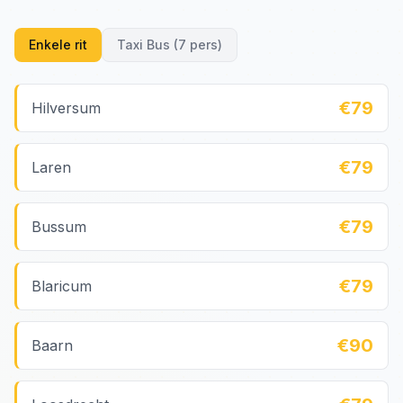
Enkele rit
Taxi Bus (7 pers)
€79
Hilversum
€79
Laren
€79
Bussum
€79
Blaricum
€90
Baarn