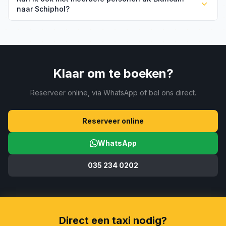
bij vertragingen zonder extra kosten.
naar Schiphol?
Ja, voor groepen hebben wij ruimere voertuigen. Geef
het aantal passagiers op bij uw boeking.
Klaar om te boeken?
Reserveer online, via WhatsApp of bel ons direct.
Reserveer online
WhatsApp
035 234 0202
Direct een taxi nodig?