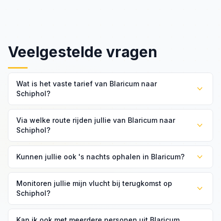
Veelgestelde vragen
Wat is het vaste tarief van Blaricum naar
Schiphol?
Het vaste tarief is €79 voor een standaard
Via welke route rijden jullie van Blaricum naar
personenwagen, ongeacht bagage of tijdstip.
Schiphol?
Wij rijden via de A27 richting Amsterdam en dan via de A9
Kunnen jullie ook 's nachts ophalen in Blaricum?
naar Schiphol. Bij files kiezen wij een alternatieve route.
Ja, 24/7 beschikbaar. Wij halen u op op elk uur dat u
Monitoren jullie mijn vlucht bij terugkomst op
nodig heeft.
Schiphol?
Ja, wij monitoren uw vlucht en passen de ophaaltijd aan
Kan ik ook met meerdere personen uit Blaricum