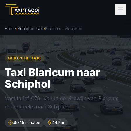
Home
›
Schiphol Taxi
›
Blaricum – Schiphol
SCHIPHOL TAXI
Taxi Blaricum naar
Schiphol
Vast tarief €79. Vanuit de villawijk van Blaricum
rechtstreeks naar Schiphol.
35-45 minuten
44 km