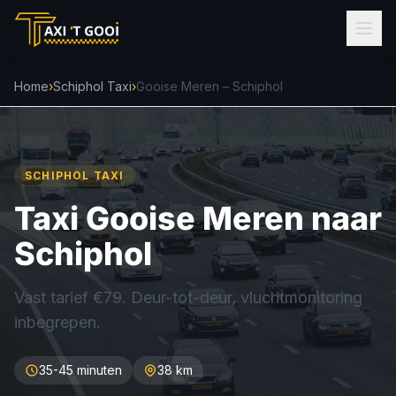
Home
›
Schiphol Taxi
›
Gooise Meren – Schiphol
SCHIPHOL TAXI
Taxi Gooise Meren naar
Schiphol
Vast tarief €79. Deur-tot-deur, vluchtmonitoring
inbegrepen.
35-45 minuten
38 km